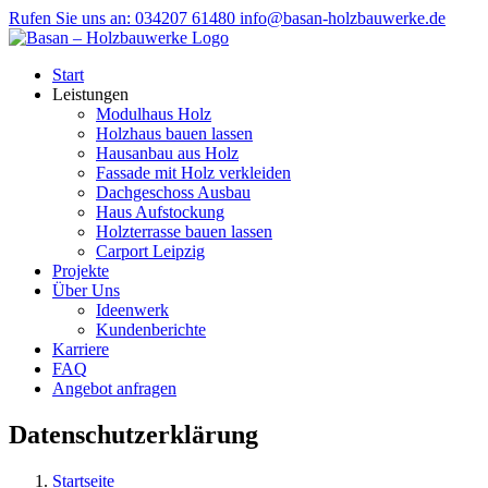
Zum
Rufen Sie uns an: 034207 61480
info@basan-holzbauwerke.de
Inhalt
springen
Start
Leistungen
Modulhaus Holz
Holzhaus bauen lassen
Hausanbau aus Holz
Fassade mit Holz verkleiden
Dachgeschoss Ausbau
Haus Aufstockung
Holzterrasse bauen lassen
Carport Leipzig
Projekte
Über Uns
Ideenwerk
Kundenberichte
Karriere
FAQ
Angebot anfragen
Datenschutzerklärung
Startseite