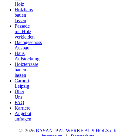
Holz
Holzhaus
bauen
lassen
Fassade
mit Holz
verkleiden
Dachgeschoss
Ausbau
Haus
Aufstockung
Holzterrasse
bauen
lassen
Carport
Leipzig
Über
Uns
FAQ
Karriere
Angebot
anfragen
©
2026
BASAN. BAUWERKE AUS HOLZ e.K