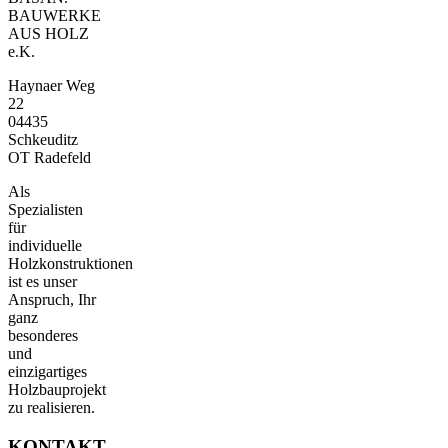
BAUWERKE
AUS HOLZ
e.K.
Haynaer Weg
22
04435
Schkeuditz
OT Radefeld
Als
Spezialisten
für
individuelle
Holzkonstruktionen
ist es unser
Anspruch, Ihr
ganz
besonderes
und
einzigartiges
Holzbauprojekt
zu realisieren.
KONTAKT