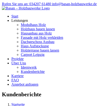
Zum
Rufen Sie uns an: 034207 61480
info@basan-holzbauwerke.de
Inhalt
springen
Start
Leistungen
Modulhaus Holz
Holzhaus bauen lassen
Hausanbau aus Holz
Fassade mit Holz verkleiden
Dachgeschoss Ausbau
Haus Aufstockung
Holzterrasse bauen lassen
Carport Leipzig
Projekte
Über Uns
Ideenwerk
Kundenberichte
Karriere
FAQ
Angebot anfragen
Kundenberichte
Startseite