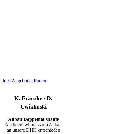
sehr lange an ihrem
Holzbauwerk.
Warum überzeugen Sie
sich nicht selbst?
Stellen Sie noch jetzt
eine Anfrage, wir
melden uns umgehend
bei Ihnen!
Jetzt Angebot anfordern
K. Franzke / D.
Cwiklinski
Anbau Doppelhaushälfte
Nachdem wir uns zum Anbau
an unsere DHH entschieden