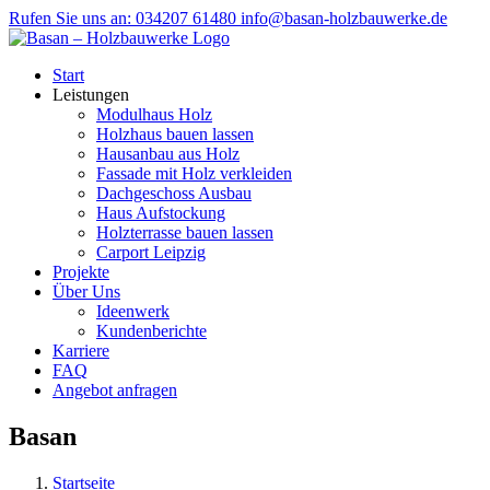
Zum
Rufen Sie uns an: 034207 61480
info@basan-holzbauwerke.de
Inhalt
springen
Start
Leistungen
Modulhaus Holz
Holzhaus bauen lassen
Hausanbau aus Holz
Fassade mit Holz verkleiden
Dachgeschoss Ausbau
Haus Aufstockung
Holzterrasse bauen lassen
Carport Leipzig
Projekte
Über Uns
Ideenwerk
Kundenberichte
Karriere
FAQ
Angebot anfragen
Basan
Startseite