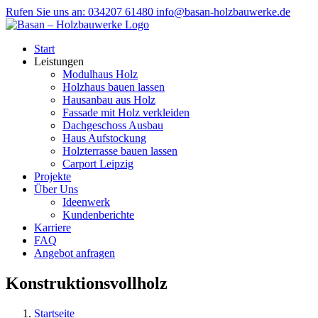
Zum
Rufen Sie uns an: 034207 61480
info@basan-holzbauwerke.de
Inhalt
springen
Start
Leistungen
Modulhaus Holz
Holzhaus bauen lassen
Hausanbau aus Holz
Fassade mit Holz verkleiden
Dachgeschoss Ausbau
Haus Aufstockung
Holzterrasse bauen lassen
Carport Leipzig
Projekte
Über Uns
Ideenwerk
Kundenberichte
Karriere
FAQ
Angebot anfragen
Konstruktionsvollholz
Startseite