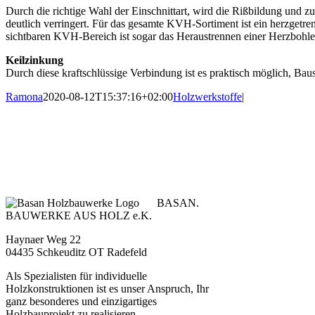
Durch die richtige Wahl der Einschnittart, wird die Rißbildung und 
deutlich verringert. Für das gesamte KVH-Sortiment ist ein herzgetre
sichtbaren KVH-Bereich ist sogar das Heraustrennen einer Herzbohle
Keilzinkung
Durch diese kraftschlüssige Verbindung ist es praktisch möglich, Baus
Ramona
2020-08-12T15:37:16+02:00
Holzwerkstoffe
|
BASAN.
BAUWERKE AUS HOLZ e.K.
Haynaer Weg 22
04435 Schkeuditz OT Radefeld
Als Spezialisten für individuelle
Holzkonstruktionen ist es unser Anspruch, Ihr
ganz besonderes und einzigartiges
Holzbauprojekt zu realisieren.