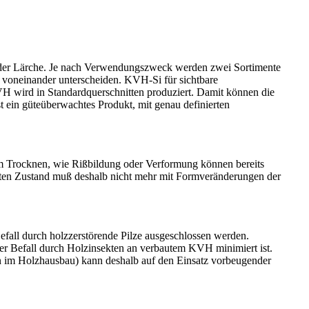
r oder Lärche. Je nach Verwendungszweck werden zwei Sortimente
it voneinander unterscheiden. KVH-Si für sichtbare
H wird in Standardquerschnitten produziert. Damit können die
t ein güteüberwachtes Produkt, mit genau definierten
m Trocknen, wie Rißbildung oder Verformung können bereits
auten Zustand muß deshalb nicht mehr mit Formveränderungen der
fall durch holzzerstörende Pilze ausgeschlossen werden.
 der Befall durch Holzinsekten an verbautem KVH minimiert ist.
 im Holzhausbau) kann deshalb auf den Einsatz vorbeugender