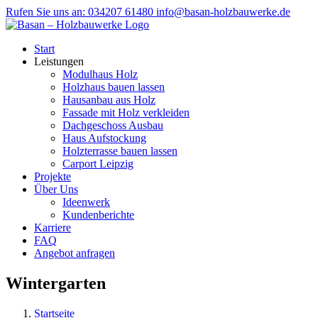
Zum
Rufen Sie uns an: 034207 61480
info@basan-holzbauwerke.de
Inhalt
springen
Start
Leistungen
Modulhaus Holz
Holzhaus bauen lassen
Hausanbau aus Holz
Fassade mit Holz verkleiden
Dachgeschoss Ausbau
Haus Aufstockung
Holzterrasse bauen lassen
Carport Leipzig
Projekte
Über Uns
Ideenwerk
Kundenberichte
Karriere
FAQ
Angebot anfragen
Wintergarten
Startseite