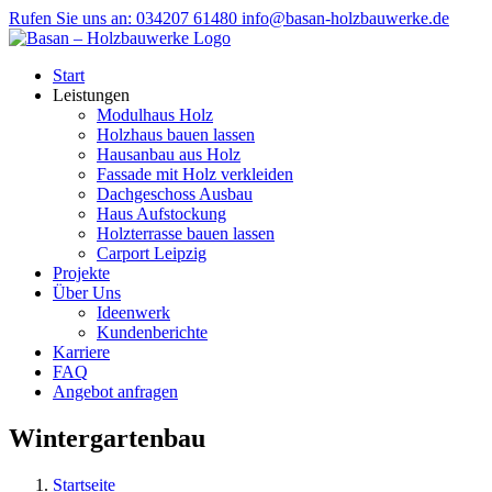
Zum
Rufen Sie uns an: 034207 61480
info@basan-holzbauwerke.de
Inhalt
springen
Start
Leistungen
Modulhaus Holz
Holzhaus bauen lassen
Hausanbau aus Holz
Fassade mit Holz verkleiden
Dachgeschoss Ausbau
Haus Aufstockung
Holzterrasse bauen lassen
Carport Leipzig
Projekte
Über Uns
Ideenwerk
Kundenberichte
Karriere
FAQ
Angebot anfragen
Wintergartenbau
Startseite