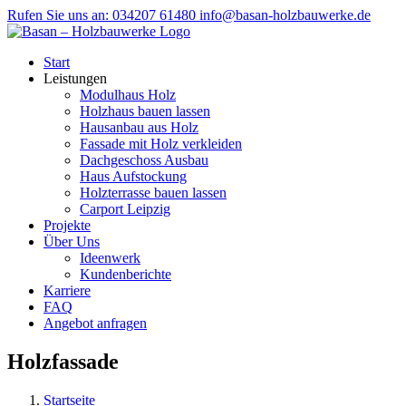
Zum
Rufen Sie uns an: 034207 61480
info@basan-holzbauwerke.de
Inhalt
springen
Start
Leistungen
Modulhaus Holz
Holzhaus bauen lassen
Hausanbau aus Holz
Fassade mit Holz verkleiden
Dachgeschoss Ausbau
Haus Aufstockung
Holzterrasse bauen lassen
Carport Leipzig
Projekte
Über Uns
Ideenwerk
Kundenberichte
Karriere
FAQ
Angebot anfragen
Holzfassade
Startseite