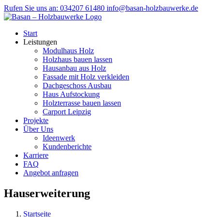
Zum
Rufen Sie uns an: 034207 61480
info@basan-holzbauwerke.de
Inhalt
springen
Start
Leistungen
Modulhaus Holz
Holzhaus bauen lassen
Hausanbau aus Holz
Fassade mit Holz verkleiden
Dachgeschoss Ausbau
Haus Aufstockung
Holzterrasse bauen lassen
Carport Leipzig
Projekte
Über Uns
Ideenwerk
Kundenberichte
Karriere
FAQ
Angebot anfragen
Hauserweiterung
Startseite