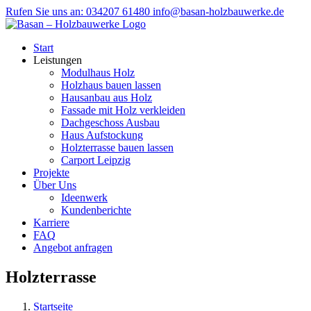
Zum
Rufen Sie uns an: 034207 61480
info@basan-holzbauwerke.de
Inhalt
springen
Start
Leistungen
Modulhaus Holz
Holzhaus bauen lassen
Hausanbau aus Holz
Fassade mit Holz verkleiden
Dachgeschoss Ausbau
Haus Aufstockung
Holzterrasse bauen lassen
Carport Leipzig
Projekte
Über Uns
Ideenwerk
Kundenberichte
Karriere
FAQ
Angebot anfragen
Holzterrasse
Startseite