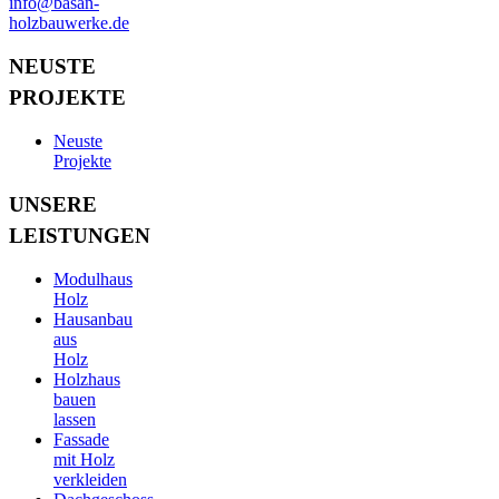
info@basan-
holzbauwerke.de
NEUSTE
PROJEKTE
Neuste
Projekte
UNSERE
LEISTUNGEN
Modulhaus
Holz
Hausanbau
aus
Holz
Holzhaus
bauen
lassen
Fassade
mit Holz
verkleiden