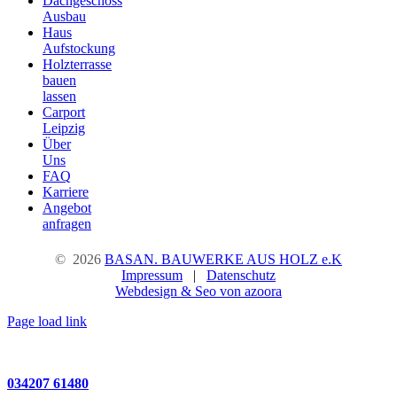
Dachgeschoss
Ausbau
Haus
Aufstockung
Holzterrasse
bauen
lassen
Carport
Leipzig
Über
Uns
FAQ
Karriere
Angebot
anfragen
©
2026
BASAN. BAUWERKE AUS HOLZ e.K
Impressum
|
Datenschutz
Webdesign & Seo von azoora
Page load link
Rufen Sie uns an!
034207 61480